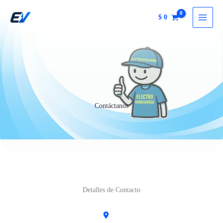
Ir
$
0
al
contenido
Contáctanos
Detalles de Contacto