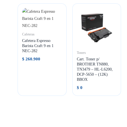
Cafeteras
Cafetera Espresso
Barista Craft 9 en 1
NEC-282
Toners
$
260.900
Cart. Toner p/
BROTHER TN880,
TN3479 – HL-L6200,
DCP-5650 – (12K)
BBOX
$
0