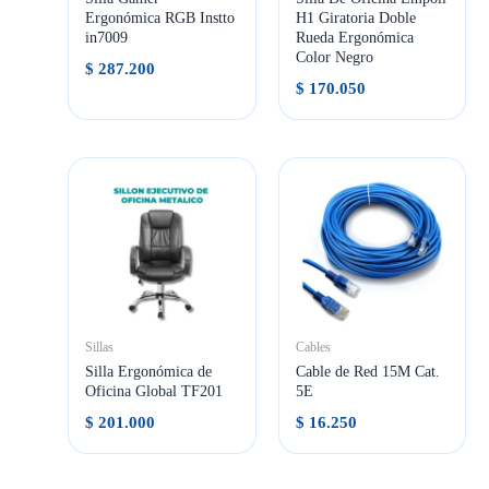
Ergonómica RGB Instto
H1 Giratoria Doble
in7009
Rueda Ergonómica
Color Negro
$
287.200
$
170.050
Sillas
Cables
Silla Ergonómica de
Cable de Red 15M Cat.
Oficina Global TF201
5E
$
201.000
$
16.250