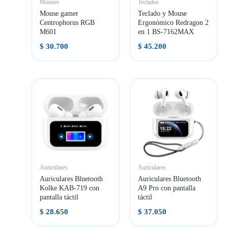
Mouses
Teclados
Mouse gamer
Teclado y Mouse
Centrophorus RGB
Ergonómico Redragon 2
M601
en 1 BS-7162MAX
$
30.700
$
45.200
Auriculares
Auriculares
Auriculares Bluetooth
Auriculares Bluetooth
Kolke KAB-719 con
A9 Pro con pantalla
pantalla táctil
táctil
$
28.650
$
37.050