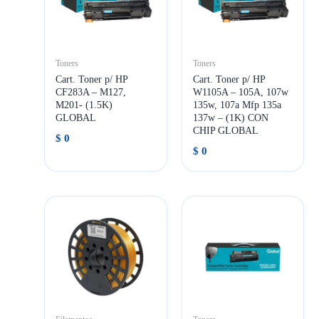
Toners
Toners
Cart. Toner p/ HP
Cart. Toner p/ HP
CF283A – M127,
W1105A – 105A, 107w
M201- (1.5K)
135w, 107a Mfp 135a
GLOBAL
137w – (1K) CON
CHIP GLOBAL
$
0
$
0