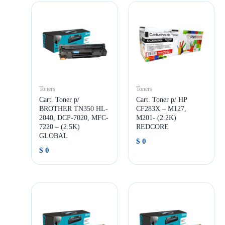
Toners
Toners
Cart. Toner p/
Cart. Toner p/ HP
BROTHER TN350 HL-
CF283X – M127,
2040, DCP-7020, MFC-
M201- (2.2K)
7220 – (2.5K)
REDCORE
GLOBAL
$
0
$
0