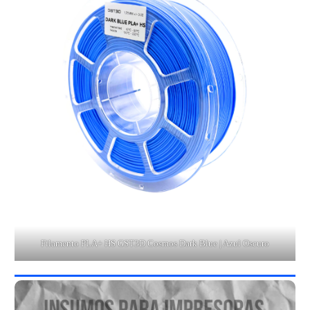
Filamento PLA+ HS GST3D Cosmos Dark Blue | Azul Oscuro