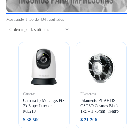
Ordenado
Mostrando 1–36 de 404 resultados
por
más
recientes
Camaras
Filamentos
Camara Ip Mercusys Ptz
Filamento PLA+ HS
2k 3mpx Interior
GST3D Cosmos Black
MC210
1kg – 1.75mm | Negro
$
38.500
$
21.200