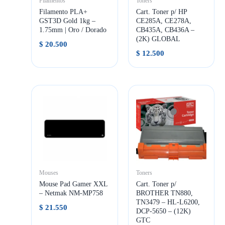
Filamentos
Toners
Filamento PLA+
Cart. Toner p/ HP
GST3D Gold 1kg –
CE285A, CE278A,
1.75mm | Oro / Dorado
CB435A, CB436A –
(2K) GLOBAL
$
20.500
$
12.500
Mouses
Toners
Mouse Pad Gamer XXL
Cart. Toner p/
– Netmak NM-MP758
BROTHER TN880,
TN3479 – HL-L6200,
$
21.550
DCP-5650 – (12K)
GTC