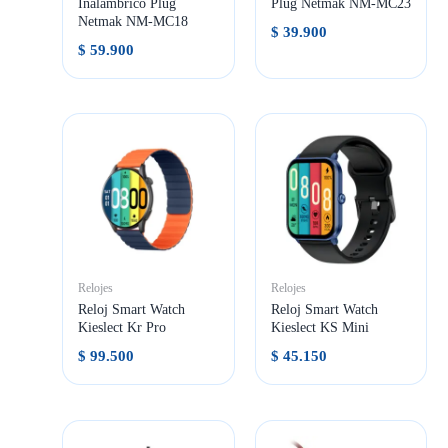
Inalámbrico Plug
Plug Netmak NM-MC23
Netmak NM-MC18
$
39.900
$
59.900
Relojes
Relojes
Reloj Smart Watch
Reloj Smart Watch
Kieslect Kr Pro
Kieslect KS Mini
$
99.500
$
45.150