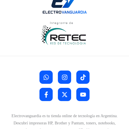
i
a
n
l
a
e
l
s
e
:
r
$
a
:
3
$
7
.
4
9
9
0
.
0
3
.
0
0
.
Electrovanguardia es tu tienda online de tecnología en Argentina.
Descubrí impresoras HP, Brother y Pantum, toners, notebooks,