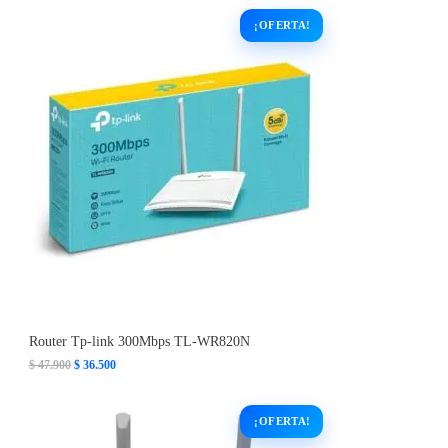
Router Tp-link 300Mbps TL-WR820N
E
E
$
47.900
$
36.500
l
l
p
p
r
r
e
e
c
c