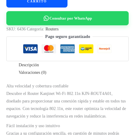
CARRITO
Fi
802.11n
Consultar por WhatsApp
KJN-
ROUT4A01
SKU:
6436
Categoría:
Routers
cantidad
Pago seguro garantizado
Descripción
Valoraciones (0)
Alta velocidad y cobertura confiable
Descubre el Router Kanjinet Wi-Fi 802.11n KJN-ROUT4A01,
diseñado para proporcionar una conexión rápida y estable en todos tus
espacios. Con tecnología 802.11n, este router optimiza la velocidad de
navegación y reduce la interferencia en redes inalámbricas.
Fácil instalación y uso intuitivo
Gracias a su configuración sencilla, en cuestión de minutos podrás