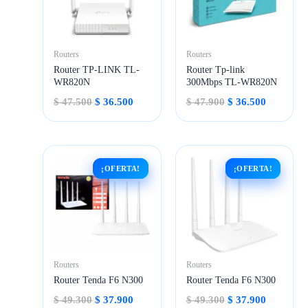
Routers
Routers
Router TP-LINK TL-
Router Tp-link
WR820N
300Mbps TL-WR820N
El
El
El
El
$
47.500
$
36.500
$
47.900
$
36.500
precio
precio
precio
precio
original
actual
original
actual
era:
es:
era:
es:
$ 47.500.
$ 36.500.
$ 47.900.
$ 36.500.
¡OFERTA!
¡OFERTA!
¡OFERTA!
¡OFERTA!
Routers
Routers
Router Tenda F6 N300
Router Tenda F6 N300
El
El
El
El
$
49.300
$
37.900
$
49.300
$
37.900