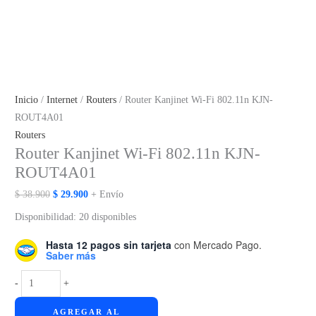
Inicio
/
Internet
/
Routers
/ Router Kanjinet Wi-Fi 802.11n KJN-
ROUT4A01
Routers
Router Kanjinet Wi-Fi 802.11n KJN-
ROUT4A01
El
El
$
38.900
$
29.900
+ Envío
precio
precio
Disponibilidad:
20 disponibles
original
actual
Hasta 12 pagos sin tarjeta
con Mercado Pago.
era:
es:
Saber más
$ 38.900.
$ 29.900.
Router
-
+
Kanjinet
AGREGAR AL
Wi-