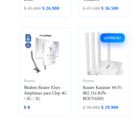
El
El
El
El
$
35.000
$
26.900
$
47.500
$
36.500
precio
precio
precio
precio
original
actual
original
actual
era:
es:
era:
es:
$ 35.000.
$ 26.900.
$ 47.500.
$ 36.500.
¡OFERTA!
¡OFERTA!
Routers
Routers
Modem Router Elsys
Router Kanjinet Wi-Fi
Amplimax para Chip 4G
802.11n KJN-
/ 3G / 2G
ROUT4A01
El
El
$
0
$
38.900
$
29.900
precio
precio
original
actual
era:
es:
$ 38.900.
$ 29.900.