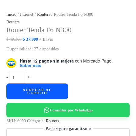
Inicio
/
Internet
/
Routers
/ Router Tenda F6 N300
Routers
Router Tenda F6 N300
El
El
$
49.300
$
37.900
+ Envío
precio
precio
Disponibilidad:
27 disponibles
original
actual
Hasta 12 pagos sin tarjeta
con Mercado Pago.
era:
es:
Saber más
$ 49.300.
$ 37.900.
Router
-
+
Tenda
AGREGAR AL
F6
CARRITO
N300
cantidad
Consultar por WhatsApp
SKU:
6900
Categoría:
Routers
Pago seguro garantizado