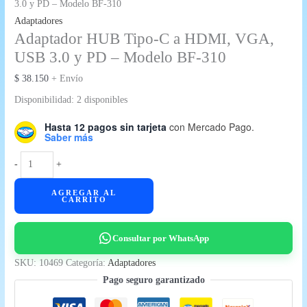
3.0 y PD – Modelo BF-310
Adaptadores
Adaptador HUB Tipo-C a HDMI, VGA,
USB 3.0 y PD – Modelo BF-310
$
38.150
+ Envío
Disponibilidad:
2 disponibles
Hasta 12 pagos sin tarjeta
con Mercado Pago.
Saber más
Adaptador
-
+
HUB
AGREGAR AL
Tipo-
CARRITO
C
a
Consultar por WhatsApp
HDMI,
VGA,
SKU:
10469
Categoría:
Adaptadores
USB
Pago seguro garantizado
3.0