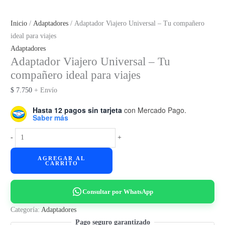
Inicio
/
Adaptadores
/ Adaptador Viajero Universal – Tu compañero
ideal para viajes
Adaptadores
Adaptador Viajero Universal – Tu
compañero ideal para viajes
$
7.750
+ Envío
Hasta 12 pagos sin tarjeta
con Mercado Pago.
Saber más
Adaptador
-
+
Viajero
AGREGAR AL
Universal
CARRITO
–
Tu
Consultar por WhatsApp
compañero
ideal
Categoría:
Adaptadores
para
Pago seguro garantizado