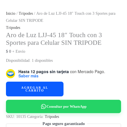
Inicio
/
Tripodes
/ Aro de Luz LJJ-45 18″ Touch con 3 Sportes para
Celular SIN TRIPODE
Tripodes
Aro de Luz LJJ-45 18″ Touch con 3
Sportes para Celular SIN TRIPODE
$
0
+ Envío
Disponibilidad:
1 disponibles
Hasta 12 pagos sin tarjeta
con Mercado Pago.
Saber más
Aro
AGREGAR AL
CARRITO
de
Luz
LJJ-
Consultar por WhatsApp
45
SKU:
10135
Categoría:
Tripodes
18"
Pago seguro garantizado