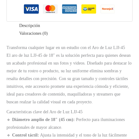
Touch
con
3
Sportes
Descripción
para
Valoraciones (0)
Celular
SIN
Transforma cualquier lugar en un estudio con el Aro de Luz LJJ-45
TRIPODE
El aro de luz LJJ-45 de 18″ es la solución perfecta para quienes desean
cantidad
un acabado profesional en sus fotos y videos. Diseñado para destacar lo
mejor de tu rostro o producto, su luz uniforme elimina sombras y
resalta detalles con precisión. Con su gran tamaño y controles táctiles
intuitivos, este accesorio promete una experiencia cómoda y eficiente,
ideal para creadores de contenido, maquilladoras y streamers que
buscan realzar la calidad visual en cada proyecto.
Características clave del Aro de Luz LJJ-45
🔹
Diámetro amplio de 18″ (45 cm):
Perfecto para iluminaciones
profesionales de mayor alcance.
🔹
Control táctil:
Ajusta la intensidad y el tono de la luz fácilmente