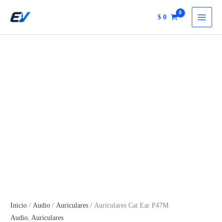
cantidad
Ir
$
0
al
contenido
Inicio
/
Audio
/
Auriculares
/ Auriculares Cat Ear P47M
Audio
,
Auriculares