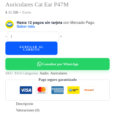
Auriculares Cat Ear P47M
$
11.500
+ Envío
Hasta 12 pagos sin tarjeta
con Mercado Pago.
Saber más
Auriculares
-
+
Cat
AGREGAR AL
Ear
CARRITO
P47M
cantidad
Consultar por WhatsApp
SKU:
8114
Categorías:
Audio
,
Auriculares
Pago seguro garantizado
Descripción
Valoraciones (0)