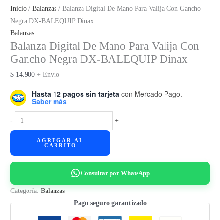
Inicio
/
Balanzas
/ Balanza Digital De Mano Para Valija Con Gancho
Negra DX-BALEQUIP Dinax
Balanzas
Balanza Digital De Mano Para Valija Con
Gancho Negra DX-BALEQUIP Dinax
$
14.900
+ Envío
Hasta 12 pagos sin tarjeta
con Mercado Pago.
Saber más
Balanza
-
+
Digital
AGREGAR AL
De
CARRITO
Mano
Para
Consultar por WhatsApp
Valija
Con
Categoría:
Balanzas
Gancho
Pago seguro garantizado
Negra