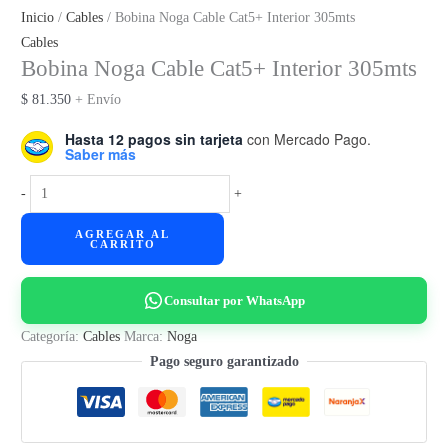
Inicio
/
Cables
/ Bobina Noga Cable Cat5+ Interior 305mts
Cables
Bobina Noga Cable Cat5+ Interior 305mts
$
81.350
+ Envío
Hasta 12 pagos sin tarjeta
con Mercado Pago.
Saber más
Bobina
-
+
Noga
AGREGAR AL
Cable
CARRITO
Cat5+
Interior
Consultar por WhatsApp
305mts
cantidad
Categoría:
Cables
Marca:
Noga
Pago seguro garantizado