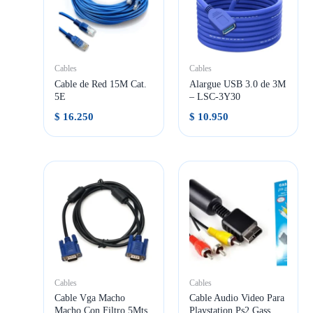
Cables
Cables
Cable de Red 15M Cat.
Alargue USB 3.0 de 3M
5E
– LSC-3Y30
$
16.250
$
10.950
Cables
Cables
Cable Vga Macho
Cable Audio Video Para
Macho Con Filtro 5Mts
Playstation Ps2 Gass