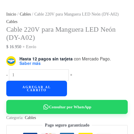
Inicio
/
Cables
/ Cable 220V para Manguera LED Neón (DY-A02)
Cables
Cable 220V para Manguera LED Neón
(DY-A02)
$
16.950
+ Envío
Hasta 12 pagos sin tarjeta
con Mercado Pago.
Saber más
Cable
-
+
220V
AGREGAR AL
para
CARRITO
Manguera
LED
Consultar por WhatsApp
Neón
(DY-
Categoría:
Cables
A02)
Pago seguro garantizado
cantidad