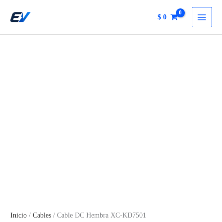
KD7501
Ir
cantidad
$
0
al
contenido
Inicio
/
Cables
/ Cable DC Hembra XC-KD7501