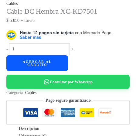
Cables
Cable DC Hembra XC-KD7501
$
5.050
+ Envío
Hasta 12 pagos sin tarjeta
con Mercado Pago.
Saber más
Cable
-
+
DC
AGREGAR AL
Hembra
CARRITO
XC-
KD7501
Consultar por WhatsApp
cantidad
Categoría:
Cables
Pago seguro garantizado
Descripción