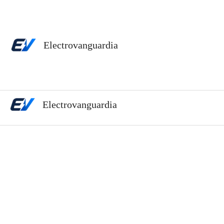
Ir
al
contenido
Electrovanguardia
Electrovanguardia