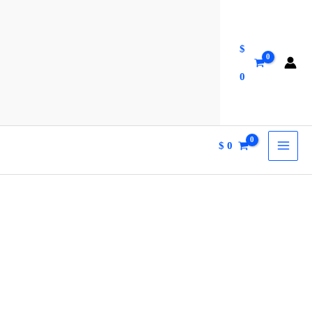
$
0
$
0