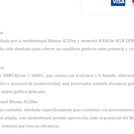
+
8GB
RAM
cantidad
as
ado por la motherboard Biostar A520m y memoria RAM de 8GB DDR4 a
 ha sido diseñado para ofrecer un equilibrio perfecto entre potencia y co
ia
dor AMD Ryzen 5 3400G, que cuenta con 4 núcleos y 8 threads, ofrecien
dos y procesos de productividad, este procesador también incorpora gr
 tarjeta gráfica dedicada.
board Biostar A520m
ma confiable, diseñada específicamente para combinar con procesador
ad amplia, este motherboard permite aprovechar todo el potencial del
 sistemas que buscan eficiencia.