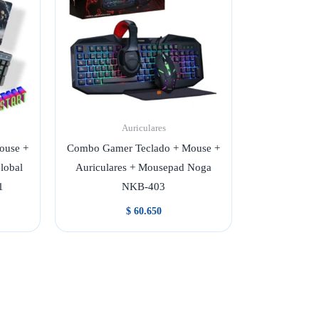
Auriculares
ouse +
Combo Gamer Teclado + Mouse +
lobal
Auriculares + Mousepad Noga
1
NKB-403
$
60.650