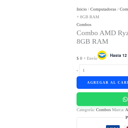
Inicio
/
Computadoras
/
Com
+ 8GB RAM
Combos
Combo AMD Ryze
8GB RAM
Hasta 12 
$
0
+ Envío
Combo
-
AMD
AGREGAR AL CAR
Ryzen
5
3400G
+
Categoría:
Combos
Marca:
Placa
P
A520M