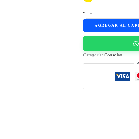
Consola
-
Game
AGREGAR AL CAR
Stick
M8
4K
Lite
Categoría:
Consolas
cantidad
P