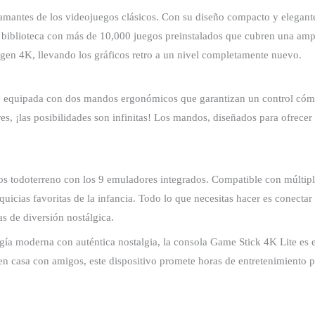
amantes de los videojuegos clásicos. Con su diseño compacto y elegante, 
na biblioteca con más de 10,000 juegos preinstalados que cubren una am
agen 4K, llevando los gráficos retro a un nivel completamente nuevo.
ne equipada con dos mandos ergonómicos que garantizan un control cómo
s, ¡las posibilidades son infinitas! Los mandos, diseñados para ofrecer 
os todoterreno con los 9 emuladores integrados. Compatible con múlti
quicias favoritas de la infancia. Todo lo que necesitas hacer es conectar
as de diversión nostálgica.
ía moderna con auténtica nostalgia, la consola Game Stick 4K Lite es 
r en casa con amigos, este dispositivo promete horas de entretenimiento 