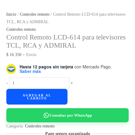
Inicio
/
Controles remoto
/ Control Remoto LCD-614 para televisores
TCL, RCA y ADMIRAL
Controles remoto
Control Remoto LCD-614 para televisores
TCL, RCA y ADMIRAL
$
16.350
+ Envío
Hasta 12 pagos sin tarjeta
con Mercado Pago.
Saber más
Control
-
+
Remoto
AGREGAR AL
LCD-
CARRITO
614
para
Consultar por WhatsApp
televisores
TCL,
Categoría:
Controles remoto
RCA
Pago seguro garantizado