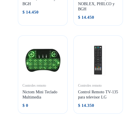
BGH
NOBLEX, PHILCO y
BGH
$
14.450
$
14.450
Controles remoto
Controles remoto
Nictom Mini Teclado
Control Remoto TV-135
Multimedia
para televisor LG
$
0
$
14.350