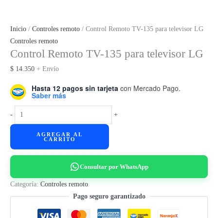
Inicio
/
Controles remoto
/ Control Remoto TV-135 para televisor LG
Controles remoto
Control Remoto TV-135 para televisor LG
$
14.350
+ Envío
Hasta 12 pagos sin tarjeta
con Mercado Pago.
Saber más
Control
-
+
Remoto
AGREGAR AL
TV-
CARRITO
135
para
Consultar por WhatsApp
televisor
LG
Categoría:
Controles remoto
cantidad
Pago seguro garantizado