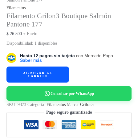
Salmón Pantone 177
Filamentos
Filamento Grilon3 Boutique Salmón
Pantone 177
$
26.800
+ Envío
Disponibilidad:
1 disponibles
Hasta 12 pagos sin tarjeta
con Mercado Pago.
Saber más
Filamento
AGREGAR AL
CARRITO
Grilon3
Boutique
Salmón
Consultar por WhatsApp
Pantone
SKU:
9373
Categoría:
Filamentos
Marca:
Grilon3
177
Pago seguro garantizado
cantidad