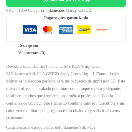
Green
1kg
SKU:
11069
Categoría:
Filamentos
Marca:
GST3D
–
Pago seguro garantizado
1.75mm
|
Verde
Descripción
Militar
Valoraciones (0)
cantidad
Descubre la calidad del Filamento Silk PLA Army Green
El Filamento Silk PLA GST3D Army Green 1kg – 1.75mm | Verde
Militar es la elección perfecta para tus proyectos de impresión 3D. Este
material ofrece un acabado premium con un toque sedoso y elegante,
ideal para diseños que requieran una estética profesional. Con la
confianza de GST3D, este filamento combina calidad indiscutible y un
color verde militar que agrega un estilo distintivo y sofisticado a tus
creaciones.
Características excepcionales del Filamento Silk PLA