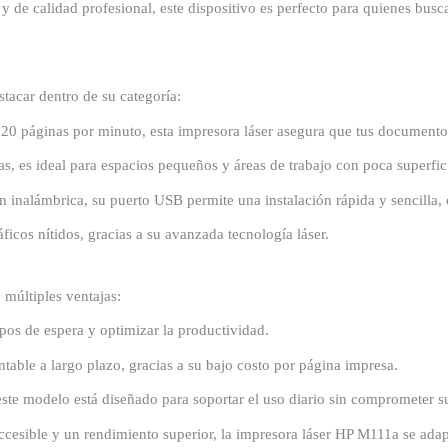
 y de calidad profesional, este dispositivo es perfecto para quienes busc
tacar dentro de su categoría:
 20 páginas por minuto, esta impresora láser asegura que tus documentos
s, es ideal para espacios pequeños y áreas de trabajo con poca superfic
 inalámbrica, su puerto USB permite una instalación rápida y sencilla
áficos nítidos, gracias a su avanzada tecnología láser.
 múltiples ventajas:
mpos de espera y optimizar la productividad.
ntable a largo plazo, gracias a su bajo costo por página impresa.
, este modelo está diseñado para soportar el uso diario sin comprometer s
accesible y un rendimiento superior, la impresora láser HP M111a se ada