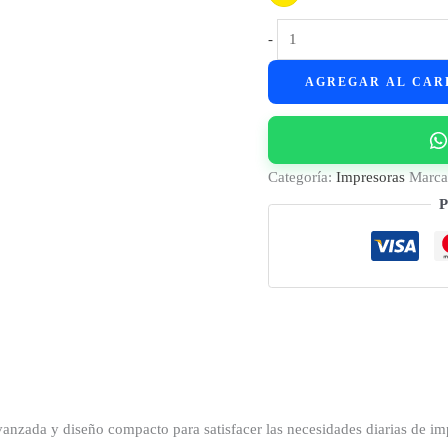
Impresora
-
Láser
AGREGAR AL CAR
HP
M111a
cantidad
Categoría:
Impresoras
Marc
P
nzada y diseño compacto para satisfacer las necesidades diarias de im