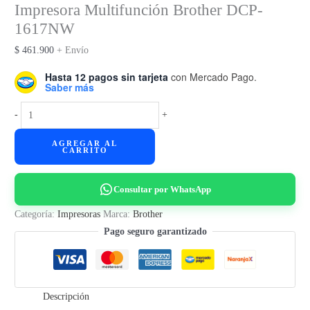
Impresora Multifunción Brother DCP-
1617NW
$
461.900
+ Envío
Hasta 12 pagos sin tarjeta
con Mercado Pago.
Saber más
Impresora
-
+
Multifunción
AGREGAR AL
Brother
CARRITO
DCP-
1617NW
Consultar por WhatsApp
cantidad
Categoría:
Impresoras
Marca:
Brother
Pago seguro garantizado
Descripción