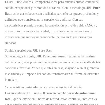
El JBL Tune 700 es el compañero ideal para quienes buscan calidad de
sonido excepcional y comodidad duradera. Con la tecnología
JBL Pure
Bass
, estos auriculares están diseñados para ofrecer graves profundos y
definidos que transforman tu experiencia auditiva. Con sus
características premium como la cancelación activa de ruido (
ANC
) y
micrófonos duales de alta calidad, disfrutarás de conversaciones y
música con una nitidez impresionante incluso en los entornos más
ruidosos.
Sonido superior con JBL Pure Bass
Su tecnología insignia,
JBL Pure Bass Sound
, garantiza la máxima
calidad con graves potentes que te permiten escuchar cada detalle de tus
canciones favoritas. Ya sea que estés en casa, viajando o en el gimnasio,
la claridad y el impacto del sonido transformarán tu forma de disfrutar
la música.
Características destacadas para una experiencia todo el día
Los auriculares JBL Tune 700 cuentan con
32 horas de autonomía
total
, que se divide en 8 horas de reproducción continua junto con 24
horas adicionales gracias a su estuche de carga. Además, su función de