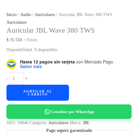
Inicio
/
Audio
/
Auriculares
/ Auricular JBL Wave 380 TWS
Auriculares
Auricular JBL Wave 380 TWS
$
35.550
+ Envío
Disponibilidad:
9 disponibles
Hasta 12 pagos sin tarjeta
con Mercado Pago.
Saber más
Auricular
-
+
JBL
AGREGAR AL
Wave
CARRITO
380
TWS
Consultar por WhatsApp
cantidad
SKU:
10646
Categoría:
Auriculares
Marca:
JBL
Pago seguro garantizado