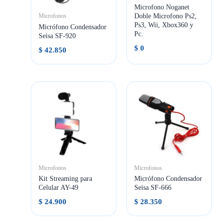
Microfono Noganet
Doble Microfono Ps2,
Microfonos
Ps3, Wii, Xbox360 y
Micrófono Condensador
Pc.
Seisa SF-920
$
0
$
42.850
Microfonos
Microfonos
Kit Streaming para
Micrófono Condensador
Celular AY-49
Seisa SF-666
$
24.900
$
28.350