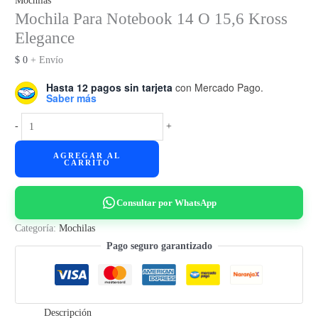
Mochilas
Mochila Para Notebook 14 O 15,6 Kross
Elegance
$
0
+ Envío
Hasta 12 pagos sin tarjeta
con Mercado Pago.
Saber más
Mochila
-
+
Para
AGREGAR AL
Notebook
CARRITO
14
O
Consultar por WhatsApp
15,6
Kross
Categoría:
Mochilas
Elegance
Pago seguro garantizado
cantidad
Descripción