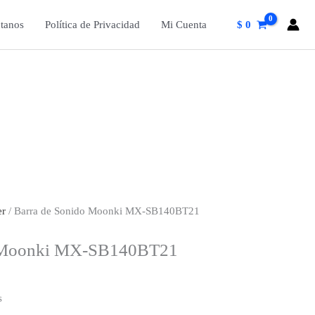
tanos
Política de Privacidad
Mi Cuenta
$
0
er
/ Barra de Sonido Moonki MX-SB140BT21
o Moonki MX-SB140BT21
s