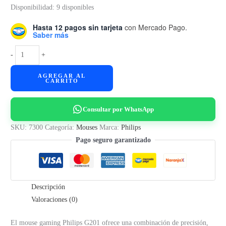
Disponibilidad:
9 disponibles
Hasta 12 pagos sin tarjeta
con Mercado Pago.
Saber más
Mouse
-
+
Gamer
AGREGAR AL
Philips
CARRITO
G201
4000
Consultar por WhatsApp
Dpi
9
SKU:
7300
Categoría:
Mouses
Marca:
Philips
Botones
Pago seguro garantizado
RGB
cantidad
Descripción
Valoraciones (0)
El mouse gaming Philips G201 ofrece una combinación de precisión,