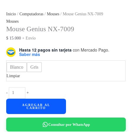
Inicio
/
Computadoras
/
Mouses
/ Mouse Genius NX-7009
Mouses
Mouse Genius NX-7009
$
15.000
+ Envío
Hasta 12 pagos sin tarjeta
con Mercado Pago.
Saber más
Blanco
Gris
Limpiar
Mouse
-
+
Genius
AGREGAR AL
NX-
CARRITO
7009
cantidad
Consultar por WhatsApp