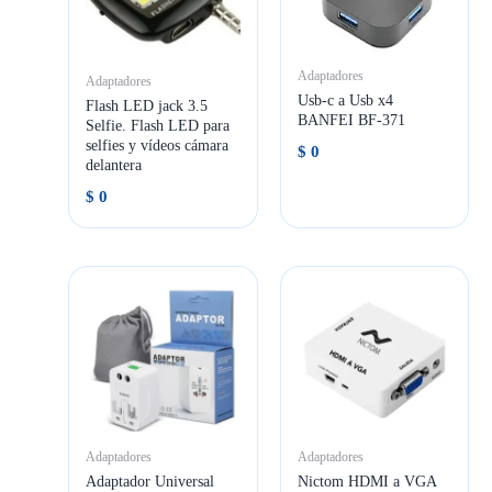
Adaptadores
Adaptadores
Usb-c a Usb x4
Flash LED jack 3.5
BANFEI BF-371
Selfie. Flash LED para
selfies y vídeos cámara
$
0
delantera
$
0
Adaptadores
Adaptadores
Adaptador Universal
Nictom HDMI a VGA