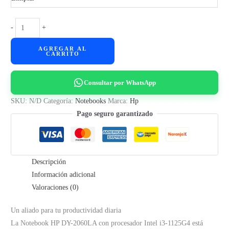
Notebook
-
+
HP
AGREGAR AL
DY-
CARRITO
2060LA
Intel
Consultar por WhatsApp
i3-
1125G4
SKU:
N/D
Categoría:
Notebooks
Marca:
Hp
cantidad
Pago seguro garantizado
Descripción
Información adicional
Valoraciones (0)
Un aliado para tu productividad diaria
La Notebook HP DY-2060LA con procesador Intel i3-1125G4 está