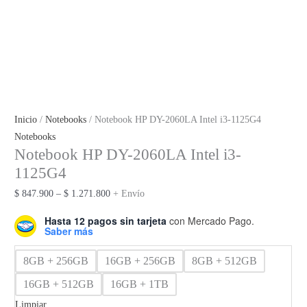
Inicio
/
Notebooks
/ Notebook HP DY-2060LA Intel i3-1125G4
Notebooks
Notebook HP DY-2060LA Intel i3-
1125G4
Rango
$
847.900
–
$
1.271.800
+ Envío
de
Hasta 12 pagos sin tarjeta
con Mercado Pago.
precios:
Saber más
desde
8GB + 256GB
16GB + 256GB
8GB + 512GB
$ 847.900
hasta
16GB + 512GB
16GB + 1TB
$ 1.271.800
Limpiar