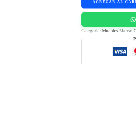
AGREGAR AL CAR
Zapatos
Gadnic
SHRACK01
cantidad
Categoría:
Muebles
Marca:
G
P