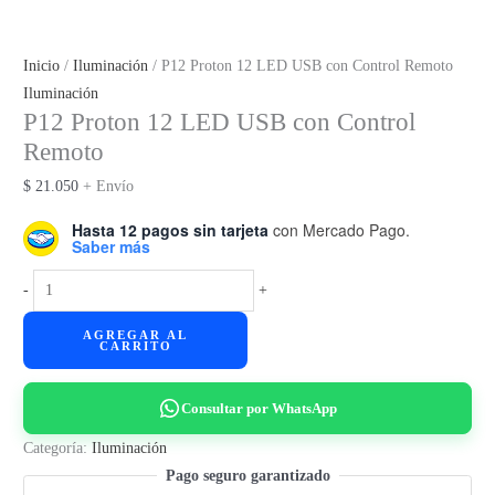
Inicio
/
Iluminación
/ P12 Proton 12 LED USB con Control Remoto
Iluminación
P12 Proton 12 LED USB con Control
Remoto
$
21.050
+ Envío
Hasta 12 pagos sin tarjeta
con Mercado Pago.
Saber más
P12
-
+
Proton
AGREGAR AL
12
CARRITO
LED
USB
Consultar por WhatsApp
con
Control
Categoría:
Iluminación
Remoto
Pago seguro garantizado