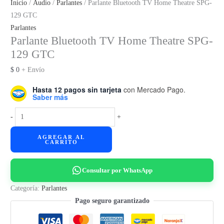
Inicio
/
Audio
/
Parlantes
/ Parlante Bluetooth TV Home Theatre SPG-
129 GTC
Parlantes
Parlante Bluetooth TV Home Theatre SPG-
129 GTC
$
0
+ Envío
Hasta 12 pagos sin tarjeta
con Mercado Pago.
Saber más
Parlante
-
+
Bluetooth
AGREGAR AL
TV
CARRITO
Home
Theatre
Consultar por WhatsApp
SPG-
129
Categoría:
Parlantes
GTC
Pago seguro garantizado
cantidad