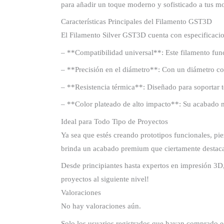
para añadir un toque moderno y sofisticado a tus mo
Características Principales del Filamento GST3D
El Filamento Silver GST3D cuenta con especificacion
– **Compatibilidad universal**: Este filamento fun
– **Precisión en el diámetro**: Con un diámetro co
– **Resistencia térmica**: Diseñado para soportar t
– **Color plateado de alto impacto**: Su acabado m
Ideal para Todo Tipo de Proyectos
Ya sea que estés creando prototipos funcionales, pie
brinda un acabado premium que ciertamente destaca,
Desde principiantes hasta expertos en impresión 3D, 
proyectos al siguiente nivel!
Valoraciones
No hay valoraciones aún.
Solo los usuarios registrados que hayan comprado e