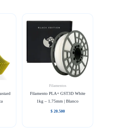
Filamentos
stard
Filamento PLA+ GST3D White
za
1kg – 1.75mm | Blanco
$
20.500