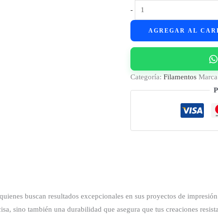
Filamento
-
PLA+
AGREGAR AL CAR
GST3D
Silver
1kg
-
Categoría:
Filamentos
Marca
1.75mm
P
|
Plata
cantidad
 quienes buscan resultados excepcionales en sus proyectos de impresión 
isa, sino también una durabilidad que asegura que tus creaciones resista