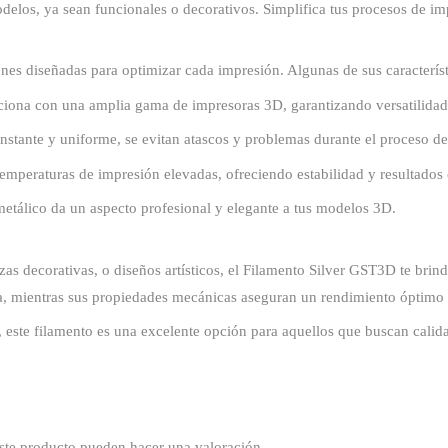
delos, ya sean funcionales o decorativos. Simplifica tus procesos de im
es diseñadas para optimizar cada impresión. Algunas de sus característ
ciona con una amplia gama de impresoras 3D, garantizando versatilidad 
nstante y uniforme, se evitan atascos y problemas durante el proceso de
emperaturas de impresión elevadas, ofreciendo estabilidad y resultados 
etálico da un aspecto profesional y elegante a tus modelos 3D.
zas decorativas, o diseños artísticos, el Filamento Silver GST3D te brind
 mientras sus propiedades mecánicas aseguran un rendimiento óptimo s
este filamento es una excelente opción para aquellos que buscan calidad 
ste producto pueden hacer una valoración.