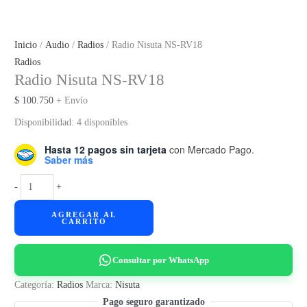
Inicio
/
Audio
/
Radios
/ Radio Nisuta NS-RV18
Radios
Radio Nisuta NS-RV18
$
100.750
+ Envío
Disponibilidad:
4 disponibles
Hasta 12 pagos sin tarjeta
con Mercado Pago.
Saber más
Radio
-
+
Nisuta
AGREGAR AL
NS-
CARRITO
RV18
cantidad
Consultar por WhatsApp
Categoría:
Radios
Marca:
Nisuta
Pago seguro garantizado