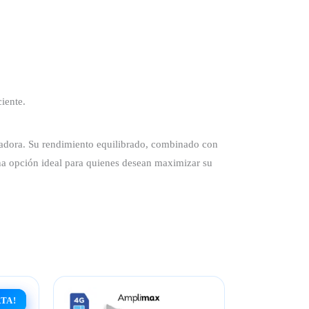
iente.
nadora. Su rendimiento equilibrado, combinado con
una opción ideal para quienes desean maximizar su
TA!
TA!