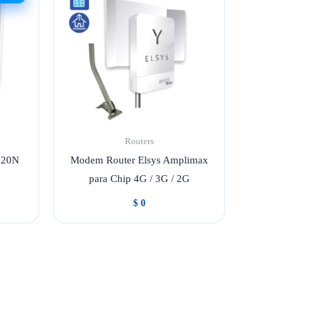
Routers
820N
Modem Router Elsys Amplimax
para Chip 4G / 3G / 2G
ecio
$
0
tual
36.500.