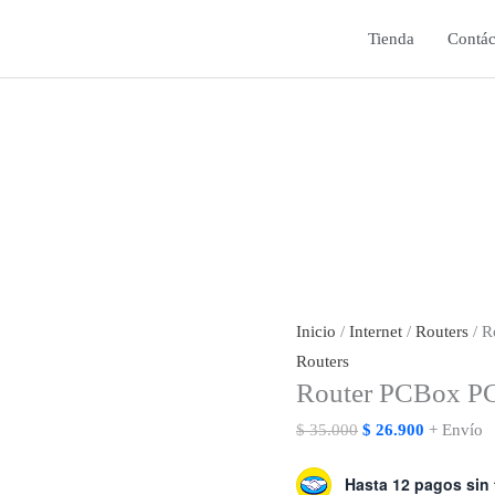
Tienda
Contác
Inicio
/
Internet
/
Routers
/ R
Routers
Router PCBox P
El
El
$
35.000
$
26.900
+ Envío
precio
precio
Hasta 12 pagos sin 
original
actual