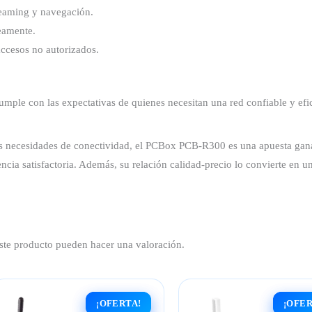
treaming y navegación.
eamente.
accesos no autorizados.
cumple con las expectativas de quienes necesitan una red confiable y efic
 tus necesidades de conectividad, el PCBox PCB-R300 es una apuesta ga
encia satisfactoria. Además, su relación calidad-precio lo convierte en 
ste producto pueden hacer una valoración.
¡OFERTA!
¡OFERTA!
¡OFER
¡OFER