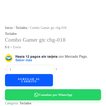
Inicio
/
Teclados
/ Combo Gamer gtc cbg-018
Teclados
Combo Gamer gtc cbg-018
$
0
+ Envío
Hasta 12 pagos sin tarjeta
con Mercado Pago.
Saber más
Combo
-
+
Gamer
AGREGAR AL
gtc
CARRITO
cbg-
018
Consultar por WhatsApp
cantidad
Categoría:
Teclados