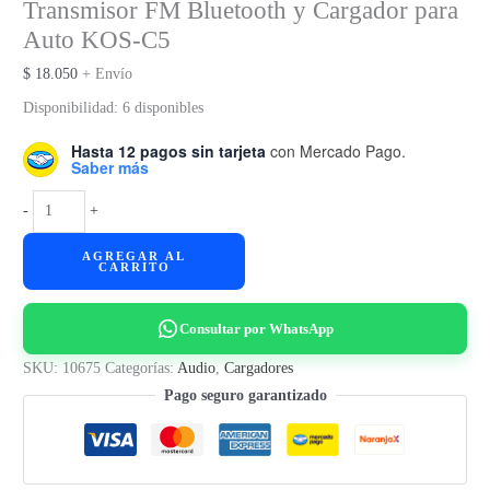
Transmisor FM Bluetooth y Cargador para
Auto KOS-C5
$
18.050
+ Envío
Disponibilidad:
6 disponibles
Hasta 12 pagos sin tarjeta
con Mercado Pago.
Saber más
Transmisor
-
+
FM
AGREGAR AL
Bluetooth
CARRITO
y
Cargador
Consultar por WhatsApp
para
Auto
SKU:
10675
Categorías:
Audio
,
Cargadores
KOS-
Pago seguro garantizado
C5
cantidad