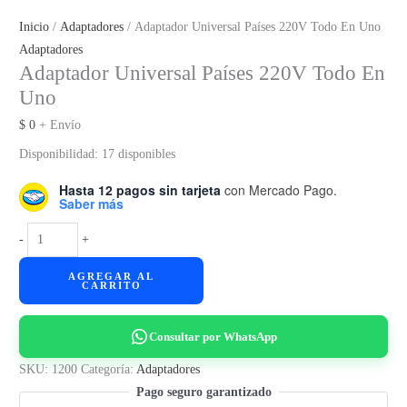
Inicio
/
Adaptadores
/ Adaptador Universal Países 220V Todo En Uno
Adaptadores
Adaptador Universal Países 220V Todo En
Uno
$
0
+ Envío
Disponibilidad:
17 disponibles
Hasta 12 pagos sin tarjeta
con Mercado Pago.
Saber más
Adaptador
-
+
Universal
AGREGAR AL
Países
CARRITO
220V
Todo
Consultar por WhatsApp
En
Uno
SKU:
1200
Categoría:
Adaptadores
cantidad
Pago seguro garantizado