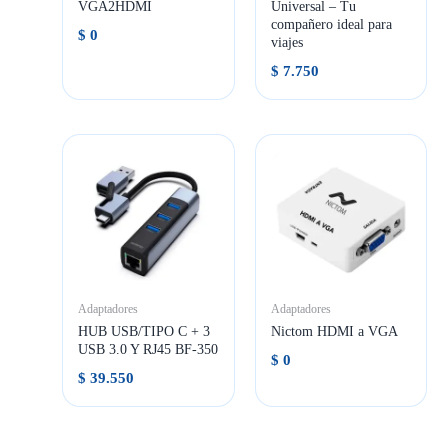
VGA2HDMI
Universal – Tu
compañero ideal para
$
0
viajes
$
7.750
Adaptadores
Adaptadores
HUB USB/TIPO C + 3
Nictom HDMI a VGA
USB 3.0 Y RJ45 BF-350
$
0
$
39.550