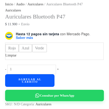
Inicio
/
Audio
/
Auriculares
/ Auriculares Bluetooth P47
Auriculares
Auriculares Bluetooth P47
$
11.900
+ Envío
Hasta 12 pagos sin tarjeta
con Mercado Pago.
Saber más
Rojo
Azul
Verde
Limpiar
Auriculares
-
+
Bluetooth
AGREGAR AL
P47
CARRITO
cantidad
Consultar por WhatsApp
SKU:
N/D
Categoría:
Auriculares