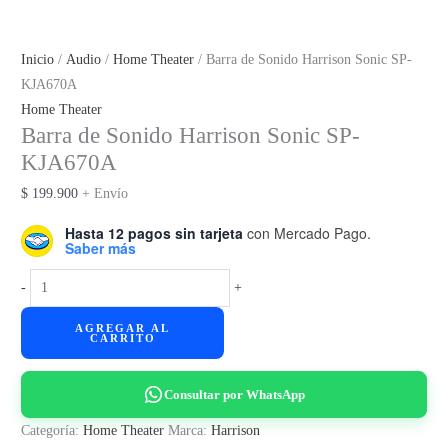
Inicio
/
Audio
/
Home Theater
/ Barra de Sonido Harrison Sonic SP-
KJA670A
Home Theater
Barra de Sonido Harrison Sonic SP-
KJA670A
$
199.900
+ Envío
Hasta 12 pagos sin tarjeta
con Mercado Pago.
Saber más
Barra
-
+
de
AGREGAR AL
Sonido
CARRITO
Harrison
Sonic
Consultar por WhatsApp
SP-
KJA670A
Categoría:
Home Theater
Marca:
Harrison