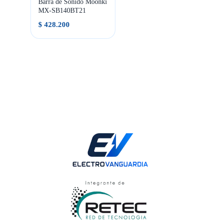
Barra de Sonido Moonki
MX-SB140BT21
$
428.200