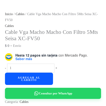
Inicio
/
Cables
/ Cable Vga Macho Macho Con Filtro 5Mts Seisa XC-
FV50
Cables
Cable Vga Macho Macho Con Filtro 5Mts
Seisa XC-FV50
$
0
+ Envío
Hasta 12 pagos sin tarjeta
con Mercado Pago.
Saber más
Cable
-
+
Vga
AGREGAR AL
Macho
CARRITO
Macho
Con
Consultar por WhatsApp
Filtro
5Mts
Categoría:
Cables