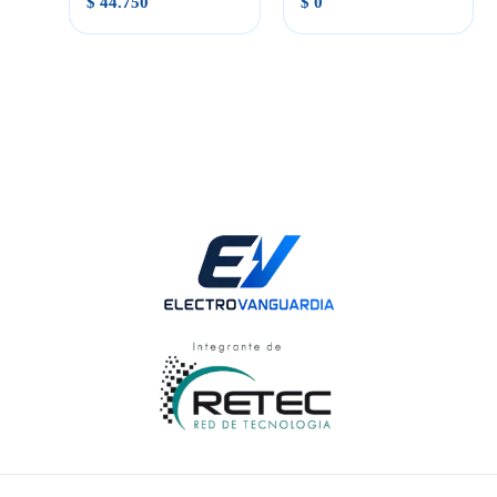
$
44.750
$
0