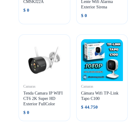
CMSKJ22A
Lente Wifi Alarma
Exterior Sirena
$
0
$
0
Camaras
Camaras
Tenda Camara IP WIFI
Cámara Wifi TP-Link
CT6 2K Super HD
Tapo C100
Exterior FullColor
$
44.750
$
0