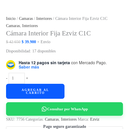
Inicio
/
Camaras
/
Interiores
/ Cámara Interior Fija Ezviz C1C
Camaras
,
Interiores
Cámara Interior Fija Ezviz C1C
El
El
$
42.650
$
39.900
+ Envío
precio
precio
Disponibilidad:
17 disponibles
original
actual
Hasta 12 pagos sin tarjeta
con Mercado Pago.
era:
es:
Saber más
$ 42.650.
$ 39.900.
Cámara
-
+
Interior
AGREGAR AL
Fija
CARRITO
Ezviz
C1C
Consultar por WhatsApp
cantidad
SKU:
7756
Categorías:
Camaras
,
Interiores
Marca:
Ezviz
Pago seguro garantizado