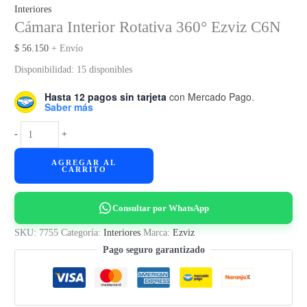
Interiores
Cámara Interior Rotativa 360° Ezviz C6N
$
56.150
+ Envío
Disponibilidad:
15 disponibles
Hasta 12 pagos sin tarjeta
con Mercado Pago.
Saber más
Cámara
-
+
Interior
AGREGAR AL
Rotativa
CARRITO
360°
Ezviz
Consultar por WhatsApp
C6N
cantidad
SKU:
7755
Categoría:
Interiores
Marca:
Ezviz
Pago seguro garantizado