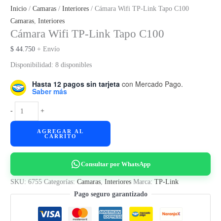
Inicio
/
Camaras
/
Interiores
/ Cámara Wifi TP-Link Tapo C100
Camaras
,
Interiores
Cámara Wifi TP-Link Tapo C100
$
44.750
+ Envío
Disponibilidad:
8 disponibles
Hasta 12 pagos sin tarjeta
con Mercado Pago.
Saber más
Cámara
-
+
Wifi
AGREGAR AL
TP-
CARRITO
Link
Tapo
Consultar por WhatsApp
C100
cantidad
SKU:
6755
Categorías:
Camaras
,
Interiores
Marca:
TP-Link
Pago seguro garantizado