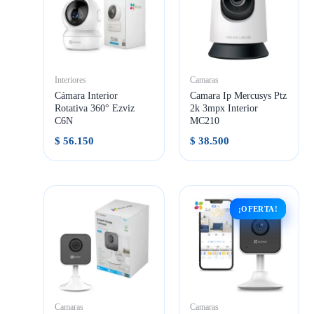
Interiores
Camaras
Cámara Interior
Camara Ip Mercusys Ptz
Rotativa 360° Ezviz
2k 3mpx Interior
C6N
MC210
$
56.150
$
38.500
¡OFERTA!
¡OFERTA!
Camaras
Camaras