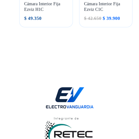
Cámara Interior Fija
Cámara Interior Fija
Ezviz H1C
Ezviz C1C
El
El
$
49.350
$
42.650
$
39.900
precio
precio
original
actual
era:
es:
$ 42.650.
$ 39.900.