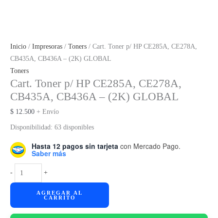
Inicio
/
Impresoras
/
Toners
/ Cart. Toner p/ HP CE285A, CE278A,
CB435A, CB436A – (2K) GLOBAL
Toners
Cart. Toner p/ HP CE285A, CE278A,
CB435A, CB436A – (2K) GLOBAL
$
12.500
+ Envío
Disponibilidad:
63 disponibles
Hasta 12 pagos sin tarjeta
con Mercado Pago.
Saber más
Cart.
-
+
Toner
AGREGAR AL
p/
CARRITO
HP
CE285A,