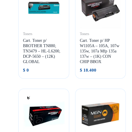
Toners
Toners
Cart. Toner p/
Cart. Toner p/ HP
BROTHER TN880,
W1105A – 105A, 107w
TN3479 – HL-L6200,
135w, 107a Mfp 135a
DCP-5650 – (12K)
137w – (1K) CON
GLOBAL
CHIP BBOX
$
0
$
18.400