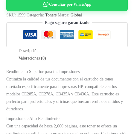
Consultar por WhatsApp
CE278A,
CB435A,
SKU:
1599
Categoría:
Toners
Marca:
Global
CB436A
Pago seguro garantizado
-
(2K)
GLOBAL
Descripción
cantidad
Valoraciones (0)
Rendimiento Superior para tus Impresiones
Optimiza la calidad de tus documentos con el cartucho de toner
diseñado específicamente para impresoras HP, compatible con los
modelos CE285A, CE278A, CB435A y CB436A. Este cartucho es
perfecto para profesionales y oficinas que buscan resultados nítidos y
duraderos.
Impresión de Alto Rendimiento
Con una capacidad de hasta 2,000 páginas, este toner te ofrece un
rendimiento confiable para proyectos de gran volumen. Cada impresión