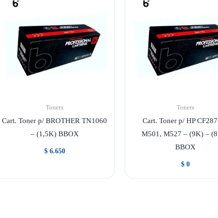
Toners
Toners
Cart. Toner p/ BROTHER TN1060
Cart. Toner p/ HP CF28
– (1,5K) BBOX
M501, M527 – (9K) – (
BBOX
$
6.650
$
0