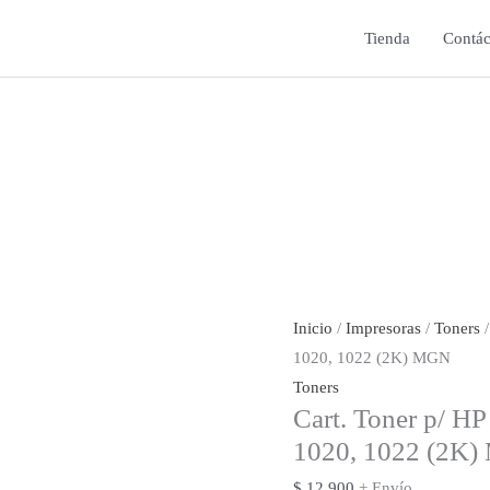
Tienda
Contác
Inicio
/
Impresoras
/
Toners
/
1020, 1022 (2K) MGN
Toners
Cart. Toner p/ H
1020, 1022 (2K
$
12.900
+ Envío