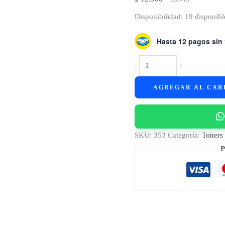
Disponibilidad:
19 disponibl
Hasta 12 pagos sin 
Cart.
-
+
Toner
AGREGAR AL CAR
p/
HP
Q2612A
-
SKU:
353
Categoría:
Toners
1010,
P
1012,
1018,
1020,
1022
(2K)
MGN