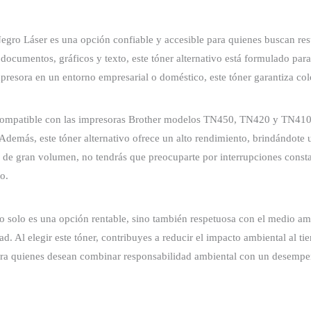
gro Láser es una opción confiable y accesible para quienes buscan re
documentos, gráficos y texto, este tóner alternativo está formulado para
presora en un entorno empresarial o doméstico, este tóner garantiza col
 compatible con las impresoras Brother modelos TN450, TN420 y TN410. 
demás, este tóner alternativo ofrece un alto rendimiento, brindándote 
n de gran volumen, no tendrás que preocuparte por interrupciones const
o.
 solo es una opción rentable, sino también respetuosa con el medio amb
d. Al elegir este tóner, contribuyes a reducir el impacto ambiental al ti
ara quienes desean combinar responsabilidad ambiental con un desempe