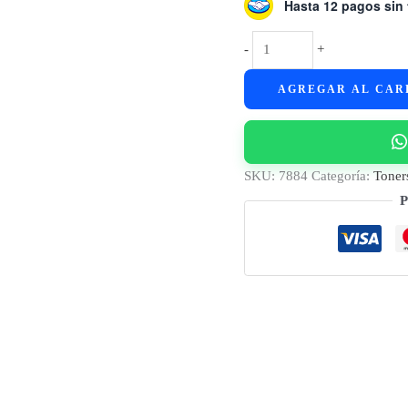
Hasta 12 pagos sin 
Cart.
-
+
Toner
AGREGAR AL CAR
p/
BROTHER
TN450/420/410
-
SKU:
7884
Categoría:
Toner
(2,6K)
P
GLOBAL
cantidad