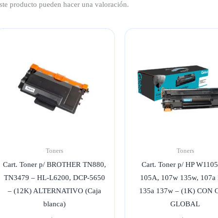
ste producto pueden hacer una valoración.
Toners
Toners
Cart. Toner p/ BROTHER TN880,
Cart. Toner p/ HP W110
TN3479 – HL-L6200, DCP-5650
105A, 107w 135w, 107a
– (12K) ALTERNATIVO (Caja
135a 137w – (1K) CON 
blanca)
GLOBAL