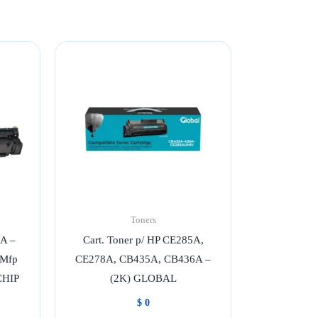
Toners
5A –
Cart. Toner p/ HP CE285A,
 Mfp
CE278A, CB435A, CB436A –
CHIP
(2K) GLOBAL
$
0