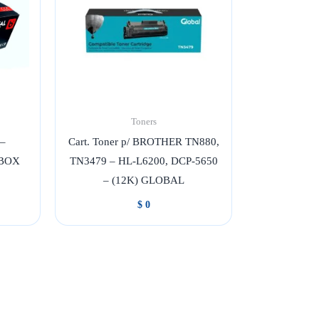
Toners
 –
Cart. Toner p/ BROTHER TN880,
BBOX
TN3479 – HL-L6200, DCP-5650
– (12K) GLOBAL
$
0