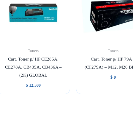
Toners
Toners
Cart. Toner p/ HP CE285A,
Cart. Toner p/ HP 79A
CE278A, CB435A, CB436A –
(CF279A) – M12, M26 
(2K) GLOBAL
$
0
$
12.500