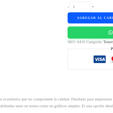
Cart.
-
+
Toner
AGREGAR AL CAR
p/
BROTHER
TN1060
-
SKU:
6416
Categoría:
Toner
(1,5K)
P
BBOX
cantidad
ón económica que no compromete la calidad. Diseñado para impresoras 
definidas tanto en textos como en gráficos simples. Es una opción ideal