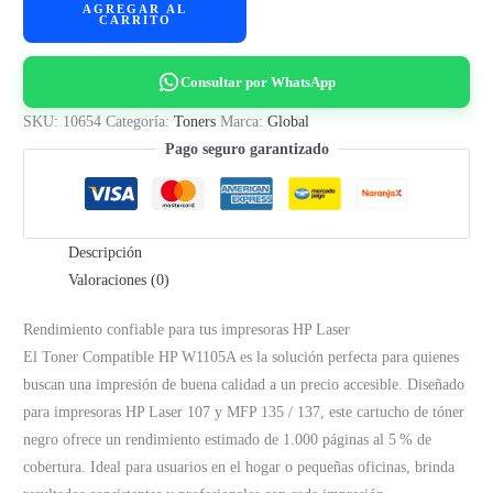
AGREGAR AL
p/
CARRITO
HP
W1105A
Consultar por WhatsApp
-
105A,
SKU:
10654
Categoría:
Toners
Marca:
Global
107w
Pago seguro garantizado
135w,
107a
Mfp
Descripción
135a
Valoraciones (0)
137w
-
Rendimiento confiable para tus impresoras HP Laser
(1K)
El Toner Compatible HP W1105A es la solución perfecta para quienes
CON
buscan una impresión de buena calidad a un precio accesible. Diseñado
CHIP
para impresoras HP Laser 107 y MFP 135 / 137, este cartucho de tóner
GLOBAL
negro ofrece un rendimiento estimado de 1.000 páginas al 5 % de
cantidad
cobertura. Ideal para usuarios en el hogar o pequeñas oficinas, brinda