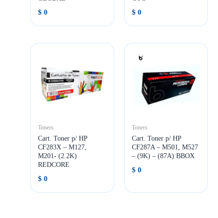
$
0
$
0
Toners
Toners
Cart. Toner p/ HP
Cart. Toner p/ HP
CF283X – M127,
CF287A – M501, M527
M201- (2.2K)
– (9K) – (87A) BBOX
REDCORE
$
0
$
0